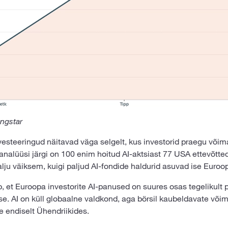
ingstar
vesteeringud näitavad väga selgelt, kus investorid praegu võim
analüüsi järgi on 100 enim hoitud AI-aktsiast 77 USA ettevõtte
lju väiksem, kuigi paljud AI-fondide haldurid asuvad ise Euroo
, et Euroopa investorite AI-panused on suures osas tegelikul
e. AI on küll globaalne valdkond, aga börsil kaubeldavate või
 endiselt Ühendriikides.