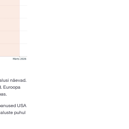
alusi näevad.
d. Euroopa
pas.
t panused USA
maluste puhul