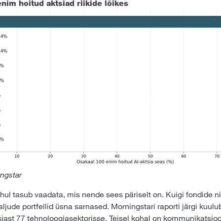
nim hoitud aktsiad riikide lõikes
ingstar
hul tasub vaadata, mis nende sees päriselt on. Kuigi fondide 
aljude portfellid üsna sarnased. Morningstari raporti järgi kuul
siast 77 tehnoloogiasektorisse. Teisel kohal on kommunikatsio