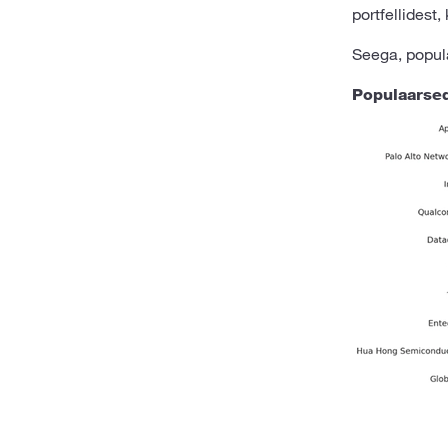
portfellidest,
Seega, popula
Populaarsed