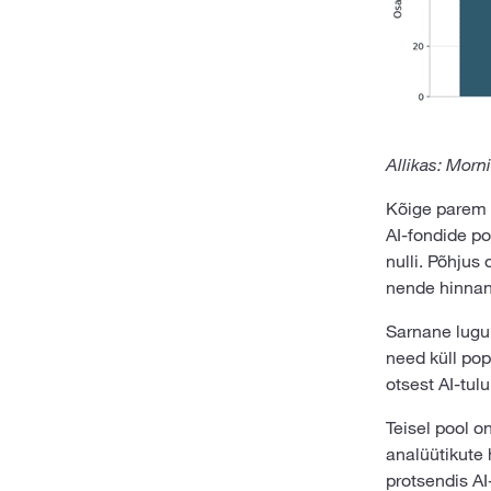
Allikas: Morn
Kõige parem n
AI-fondide po
nulli. Põhjus
nende hinnan
Sarnane lugu 
need küll pop
otsest AI-tulu
Teisel pool o
analüütikute 
protsendis AI-