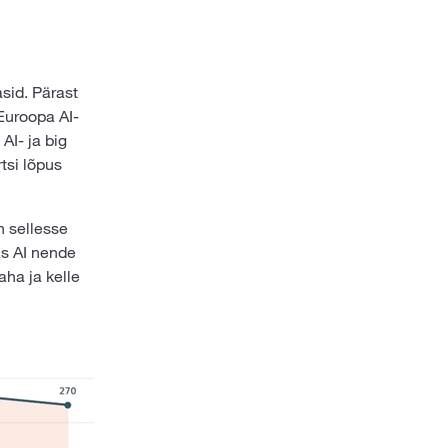
sid. Pärast
 Euroopa AI-
AI- ja big
tsi lõpus
n sellesse
as AI nende
aha ja kelle