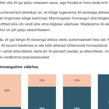
tel olla AI-ga palju otsesem seos, aga fondid ei hoia seda eriti 
uvitavamaid järeldusi on, et kõige tugevama AI-seosega aktsia
el tingimata kõige kallimad. Morningstari hinnangul olid kõrge
võtted alla või veidi alla oma õiglase väärtuse. Madalama AI-s
hul oli pilt palju ebaühtlasem.
a, et iga kõrge AI-skooriga aktsia oleks automaatselt hea ost. 
t AI-buumi keskmes ei ole kõik aktsiad ühtemoodi hinnastatud.
 vahet ettevõtetel, kelle äri AI päriselt toetab, ja ettevõtetel, 
 AI-valdkonna populaarsusest.
hinnanguline väärtus