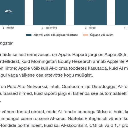
ingstar
äide sellest erinevusest on Apple. Raporti järgi on Apple 38,5
rtfellidest, kuid Morningstari Equity Research annab Apple’ile 
 on lihtne: Apple võib küll AI-d oma toodetes kasutada, kuid AI
gul väga väikese osa ettevõtte kogu müügist.
on Palo Alto Networksi, Inteli, Qualcommi ja Datadogiga. AI-f
ulaarsed nimed, kuid raporti järgi ei tähenda see automaatselt
.
n vähem tuntud nimed, mida AI-fondid peaaegu üldse ei hoia, ku
hinnangul parem otsene AI-seos. Näiteks Entegris oli vähem ku
fondide portfellidest, kuid sai AI-skooriks 2. CGI oli vaid 1,7 pr