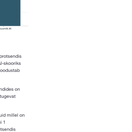
 protsendis
AI-skooriks
 moodustab
ondides on
 tugevat
id millel on
i 1
otsendis