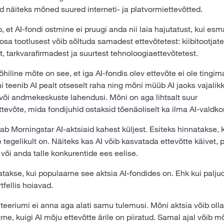
 näiteks mõned suured interneti- ja platvormiettevõtted.
 et AI-fondi ostmine ei pruugi anda nii laia hajutatust, kui esm
osa tootlusest võib sõltuda samadest ettevõtetest: kiibitootjate
t, tarkvarafirmadest ja suurtest tehnoloogiaettevõtetest.
õhiline mõte on see, et iga AI-fondis olev ettevõte ei ole tingim
i teenib AI pealt otseselt raha ning mõni müüb AI jaoks vajalikku
 või andmekeskuste lahendusi. Mõni on aga lihtsalt suur
tevõte, mida fondijuhid ostaksid tõenäoliselt ka ilma AI-valdk
ab Morningstar AI-aktsiaid kahest küljest. Esiteks hinnatakse, k
le tegelikult on. Näiteks kas AI võib kasvatada ettevõtte käivet,
või anda talle konkurentide ees eelise.
takse, kui populaarne see aktsia AI-fondides on. Ehk kui paljud
fellis hoiavad.
teeriumi ei anna aga alati samu tulemusi. Mõni aktsia võib oll
ne, kuigi AI mõju ettevõtte ärile on piiratud. Samal ajal võib