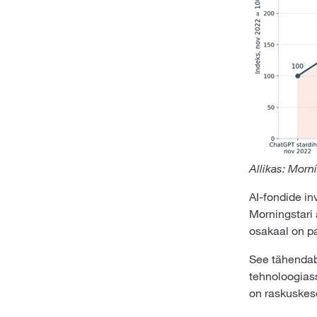
Allikas: Morn
AI-fondide in
Morningstari 
osakaal on pa
See tähendab
tehnoloogiass
on raskuskese