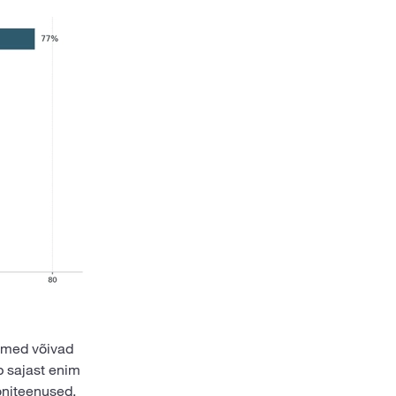
nimed võivad
ub sajast enim
oniteenused,