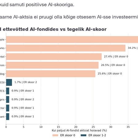
 kuid samuti positiivse AI-skooriga.
arne AI-aktsia ei pruugi olla kõige otsesem AI-sse investeermis
 ettevõtted AI-fondides vs tegelik AI-skoor