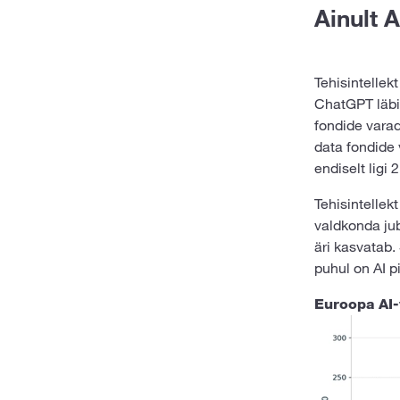
Ainult A
Tehisintelle
ChatGPT läbim
fondide varad
data fondide 
endiselt ligi
Tehisintellek
valdkonda jub
äri kasvatab.
puhul on AI p
Euroopa AI-