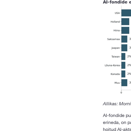
AI-fondide e
Allikas: Morn
AI-fondide pu
erineda, on p
hoitud AI-akt