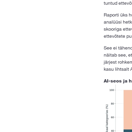
tuntud ettevõt
Raporti üks h
analüüsi hetk
skooriga ette
ettevõtete pu
See ei tähend
näitab see, e
järjest rohkem
kasu lihtsalt
AI-seos ja 