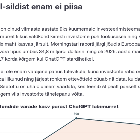
I-sildist enam ei piisa
kt on olnud viimaste aastate üks kuumemaid investeerimisteema
urret liikus valdkond kiiresti investorite põhifookusesse ning
e maht kasvas järsult. Morningstari raporti järgi jõudis Euroopa 
vara tipus umbes 34,8 miljardi dollarini ning oli 2026. aasta mär
 2,7 korda kõrgem kui ChatGPT stardihetkel.
t ei ole enam varajane panus tulevikule, kuna investorite raha o
a liikunud ning järjest rohkem ettevõtteid püüab näidata, kuid
 Seetõttu on üha olulisem vaadata, kes teenib AI pealt päriselt r
igem viis investorite tähelepanu võita.
fondide varade kasv pärast ChatGPT läbimurret