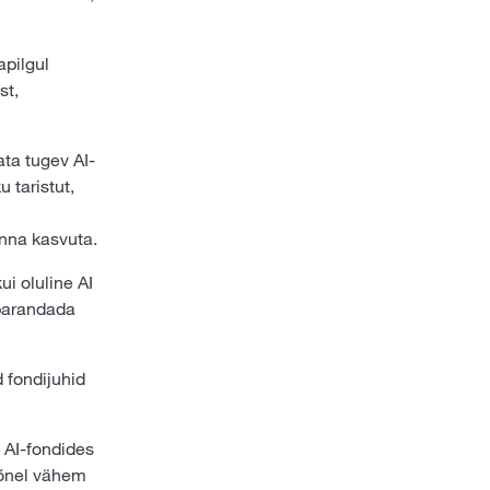
apilgul
st,
ata tugev AI-
 taristut,
onna kasvuta.
ui oluline AI
 parandada
 fondijuhid
a AI-fondides
 mõnel vähem