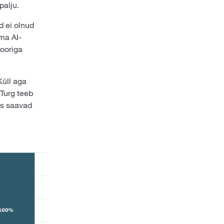
palju.
d ei olnud
ima AI-
kooriga
Küll aga
 Turg teeb
mis saavad