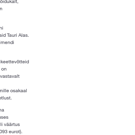
õidukalt,
on
ni
id Tauri Alas.
rimendi
ikeettevõtteid
a on
 vastavalt
mille osakaal
tlust.
ma
uses
li väärtus
093 eurot).