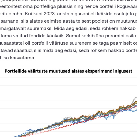
estoritest oma portfelliga plussis ning nende portfelli koguvää
ritud raha. Kui kuni 2023. aasta alguseni oli kõikide osalejate p
sarnane, siis alates eelmise aasta teisest poolest on muutunu
märgatavalt suuremaks. Mida aeg edasi, seda rohkem hakkab p
tama valitud fondide käekäik. Samal kerkib üha paremini esile li
gusaastatel oli portfelli väärtuse suurenemise taga peamiselt o
satavad säästud, siis mida aeg edasi, seda rohkem hakkab portf
oel ise kasvatama.