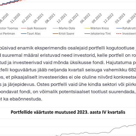
üsivad enamik eksperimendis osalejaid portfelli kogutootluse 
d suuremal määral eristuvad need investorid, kelle portfell on 
tud ja investeerivad vaid mõnda üksikusse fondi. Hajutatuma po
tfelli koguväärtus jääb neljanda kvartali seisuga vahemikku 68
s, et pikaajaliselt investeerides ei ole oluline niivõrd konkreetse
 ja järjepidevus. Ostes portfelli vaid ühe kindla sektori või piir
oondavat fondi, on võimalik potentsiaalset tootlust suurendada, 
t ka ebaõnnestuda.