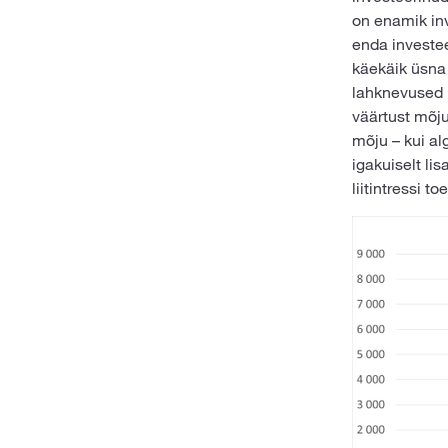
on enamik inv
enda investee
käekäik üsna 
lahknevused 
väärtust mõju
mõju – kui al
igakuiselt li
liitintressi t