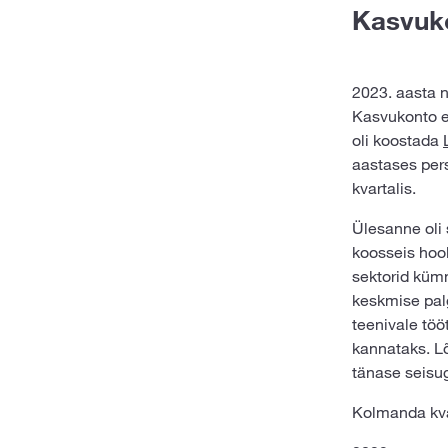
Kasvuko
2023. aasta n
Kasvukonto ek
oli koostada
aastases per
kvartalis.
Ülesanne oli 
koosseis hool
sektorid küm
keskmise palg
teenivale töö
kannataks. Lõ
tänase seisug
Kolmanda kva