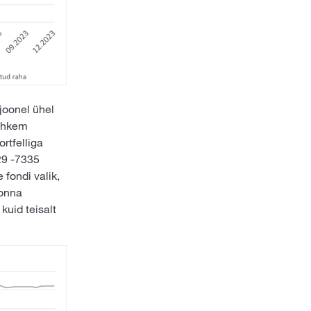
joonel ühel
rohkem
rtfelliga
29 -7335
 fondi valik,
konna
kuid teisalt