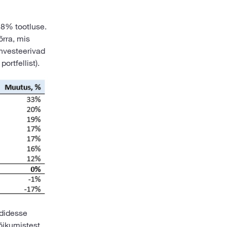
a 8% tootluse.
rra, mis
investeerivad
ortfellist).
ndidesse
kõikumistest