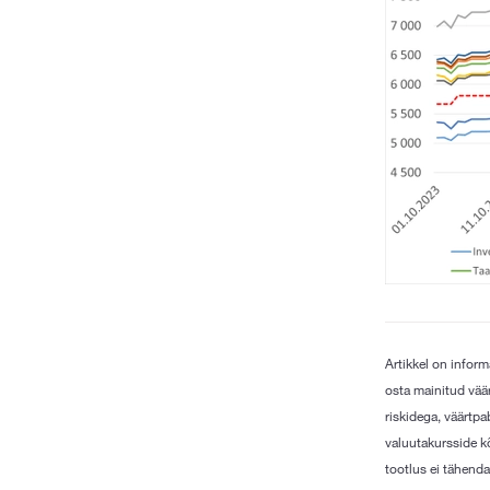
Artikkel on infor
osta mainitud väär
riskidega, väärtpa
valuutakursside kõ
tootlus ei tähenda