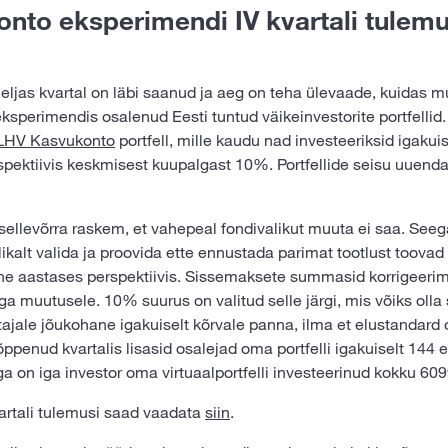
nto eksperimendi IV kvartali tulem
eljas kvartal on läbi saanud ja aeg on teha ülevaade, kuidas 
sperimendis osalenud Eesti tuntud väikeinvestorite portfellid
LHV Kasvukonto
portfell, mille kaudu nad investeeriksid igakuis
spektiivis keskmisest kuupalgast 10%. Portfellide seisu uuend
sellevõrra raskem, et vahepeal fondivalikut muuta ei saa. Seega 
ikalt valida ja proovida ette ennustada parimat tootlust toovad
ne aastases perspektiivis. Sissemaksete summasid korrigeerim
a muutusele. 10% suurus on valitud selle järgi, mis võiks olla s
tajale jõukohane igakuiselt kõrvale panna, ilma et elustandard o
ppenud kvartalis lisasid osalejad oma portfelli igakuiselt 144 e
a on iga investor oma virtuaalportfelli investeerinud kokku 609
rtali tulemusi saad vaadata
siin
.