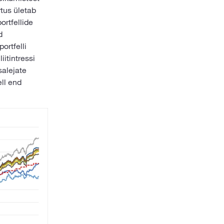
rtus ületab
ortfellide
d
ortfelli
itintressi
salejate
ell end