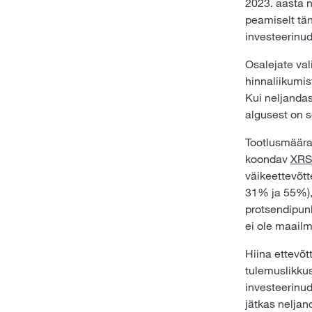
2023. aasta n
peamiselt tän
investeerinud
Osalejate val
hinnaliikumis
Kui neljandas
algusest on s
Tootlusmääral
koondav
XRS
väikeettevõtt
31% ja 55%),
protsendipunk
ei ole maailma
Hiina ettevõ
tulemuslikkus
investeerinud
jätkas neljan