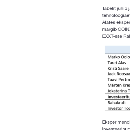
Tabelit juhib
tehnoloogiae
Alates ekspe
märgib
COIN
EXXT
-sse Rah
Eksperimendis
investeerinud