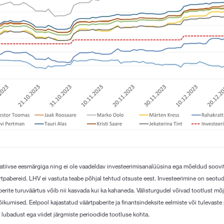
matiivse eesmärgiga ning ei ole vaadeldav investeerimisanalüüsina ega mõeldud soov
tpabereid. LHV ei vastuta teabe põhjal tehtud otsuste eest. Investeerimine on seotud
berite turuväärtus võib nii kasvada kui ka kahaneda. Välisturgudel võivad tootlust mõ
ikumised. Eelpool kajastatud väärtpaberite ja finantsindeksite eelmiste või tulevaste
 lubadust ega viidet järgmiste perioodide tootluse kohta.