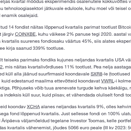
eljas kvartal möödus eksperimendis osalenutele kokkuvõttes v
u tehnoloogiasektori jätkuvale eduloole, kuhu moel või teisel 
 enamik osalejaid.
itud 14 fondist näitas lõppenud kvartalis parimat tootlust Bitcoi
t järgiv
COINXBE
, kuhu väikese 2% panuse tegi 2020. aastal va
 kvartalis suurenes fondiosaku väärtus 45%, siis alates ekspe
ee kirja saanud 339% tootluse.
t teiseks parimaks fondiks kujunes neljandas kvartalis USA vä
2
, mis näitas kvartalivõrdluses 11% tootlust. Pea nelja aastag
ed küll alla jäänud suurfirmasid koondavale
SXR8
-le (tootlused
 kuid edestanud maailma ettevõtteid koondavat
VWRL
-i kolme
tiga. Põhjuseks võib tuua arenevate turgude kehva käekäigu, 
 indeksis küll suur, kuid piisav, et vähendada oluliselt fondi too
tteid koondav
XCHA
alanes neljandas kvartalis 9%, olles kehvi
ega fond lõppenud kvartalis. Just sellesse fondi on 100% ulat
 Äripäeva väljamõeldud tegelane Investor Toomas, kelle portfel
das kvartalis vähenemist, jõudes 5066 euro peale (III kv 2023: 5