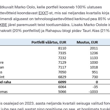
 jätkuvalt Marko Oolo, kelle portfell koosneb 100% ulatuses
ttevõtteid koondavast
EXXT
-st, mis sai neljandas kvartalis kirj
rimendi algusest on tehnoloogiaettevõtted kerkinud pea 85% võ
XBE
järel paremuselt teist tootlusmäära. Lisaks Marko Oolole 
akratt (20% portfellist) ja Rahapuu blogi pidav Tauri Alas (21% p
 osalejad on 2023. aasta neljanda kvartali seisuga valitud fo
 juba pea neli aastat ning positiivne on see, et hoolimata turu