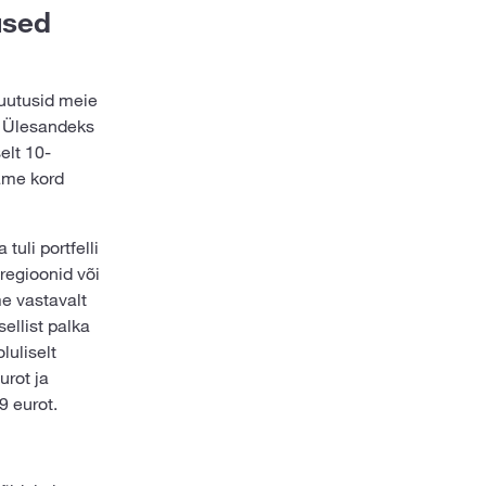
used
muutusid meie
. Ülesandeks
elt 10-
ame kord
tuli portfelli
 regioonid või
e vastavalt
ellist palka
luliselt
urot ja
9 eurot.