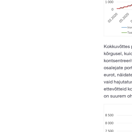
Kokkuvõttes p
kõrgusel, kui
kontsentreeri
osalejate por
eurot, näidate
vaid hajutatus
ettevõtteid k
on suurem oh