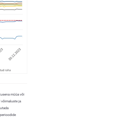
itusena müüa või
 võimaluste ja
jutada
 perioodide