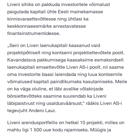
Liveni sihiks on pakkuda investoritele võimalust
paigutada kapitali ühte Eesti mainekamasse
kinnisvaraettevõttesse ning ühtlasi ka
keskkonnaeesmärke arvestavatesse
finantsinstrumentidesse.
„Seni on Liven laenukapitali kaasanud vaid
projektipõhiselt ning kontserni projektiettevõtete poolt.
Kavandatava pakkumisega kaasaksime esmakordselt
laenukapitali emaettevõtte Liven AS-i poolt, nii saame
oma investorite baasi laiendada ning luua kontsernile
võimalused kapitali paindlikumaks kasutamiseks. Meile
on ka väga oluline, et läbi avalike võlakirjade
börsiettevõtteks saamine suurendab ka Liveni
läbipaistvust ning usaldusväärsust,“ rääkis Liven AS-i
tegevjuht Andero Laur.
Liveni arendusportfellis on hetkel 10 projekti, milles on
mahtu ligi 1 500 uue kodu rajamiseks. Müügis ja