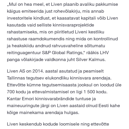
„Mul on hea meel, et Liven plaanib avaliku pakkumise
käigus emiteerida just rohevõlakirju, mis annab
investoritele kindlust, et kaasatavat kapitali võib Liven
kasutada vaid selliste kinnisvaraprojektide
rahastamiseks, mis on piiritletud Liveni kestliku
rahastuse raamdokumendis ning mida on kontrollinud
ja heakskiidu andnud rahvusvaheline sõltumatu
reitinguagentuur S&P Global Ratings,“ rääkis LHV
panga võlakirjade valdkonna juht Silver Kalmus.
Liven AS on 2014. aastal asutatud ja peamiselt
Tallinnas tegutsev elukondliku kinnisvara arendaja.
Ettevõtte kümne tegutsemisaasta jooksul on loodud üle
700 kodu ja ettevalmistamisel on ligi 1 500 kodu.
Kantar Emori kinnisvarabrändide tuntuse ja
maineuuringute järgi on Liven aastaid olnud Eesti kahe
kõige mainekama arendaja hulgas.
Liven keskendub kodude loomisele ning ettevõtte