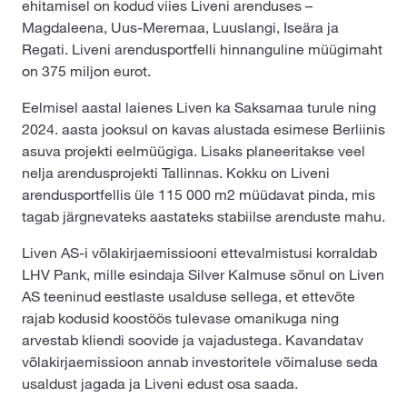
ehitamisel on kodud viies Liveni arenduses –
Magdaleena, Uus-Meremaa, Luuslangi, Iseära ja
Regati. Liveni arendusportfelli hinnanguline müügimaht
on 375 miljon eurot.
Eelmisel aastal laienes Liven ka Saksamaa turule ning
2024. aasta jooksul on kavas alustada esimese Berliinis
asuva projekti eelmüügiga. Lisaks planeeritakse veel
nelja arendusprojekti Tallinnas. Kokku on Liveni
arendusportfellis üle 115 000 m2 müüdavat pinda, mis
tagab järgnevateks aastateks stabiilse arenduste mahu.
Liven AS-i võlakirjaemissiooni ettevalmistusi korraldab
LHV Pank, mille esindaja Silver Kalmuse sõnul on Liven
AS teeninud eestlaste usalduse sellega, et ettevõte
rajab kodusid koostöös tulevase omanikuga ning
arvestab kliendi soovide ja vajadustega. Kavandatav
võlakirjaemissioon annab investoritele võimaluse seda
usaldust jagada ja Liveni edust osa saada.