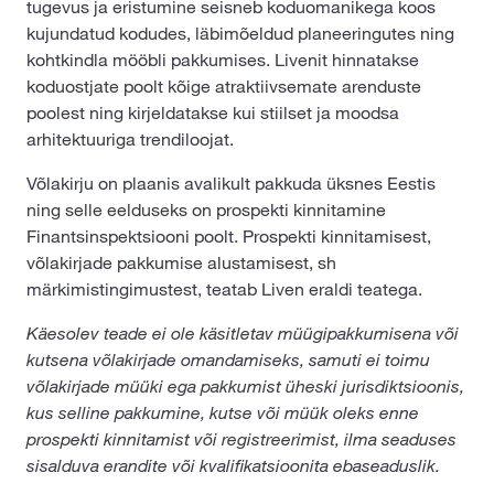
tugevus ja eristumine seisneb koduomanikega koos
kujundatud kodudes, läbimõeldud planeeringutes ning
kohtkindla mööbli pakkumises. Livenit hinnatakse
koduostjate poolt kõige atraktiivsemate arenduste
poolest ning kirjeldatakse kui stiilset ja moodsa
arhitektuuriga trendiloojat.
Võlakirju on plaanis avalikult pakkuda üksnes Eestis
ning selle eelduseks on prospekti kinnitamine
Finantsinspektsiooni poolt. Prospekti kinnitamisest,
võlakirjade pakkumise alustamisest, sh
märkimistingimustest, teatab Liven eraldi teatega.
Käesolev teade ei ole käsitletav müügipakkumisena või
kutsena võlakirjade omandamiseks, samuti ei toimu
võlakirjade müüki ega pakkumist üheski jurisdiktsioonis,
kus selline pakkumine, kutse või müük oleks enne
prospekti kinnitamist või registreerimist, ilma seaduses
sisalduva erandite või kvalifikatsioonita ebaseaduslik.