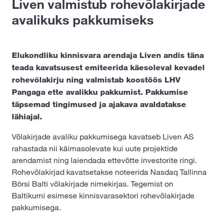
Liven valmistub rohevõlakirjade
avalikuks pakkumiseks
Elukondliku kinnisvara arendaja Liven andis täna
teada kavatsusest emiteerida käesoleval kevadel
rohevõlakirju ning valmistab koostöös LHV
Pangaga ette avalikku pakkumist. Pakkumise
täpsemad tingimused ja ajakava avaldatakse
lähiajal.
Võlakirjade avaliku pakkumisega kavatseb Liven AS
rahastada nii käimasolevate kui uute projektide
arendamist ning laiendada ettevõtte investorite ringi.
Rohevõlakirjad kavatsetakse noteerida Nasdaq Tallinna
Börsi Balti võlakirjade nimekirjas. Tegemist on
Baltikumi esimese kinnisvarasektori rohevõlakirjade
pakkumisega.