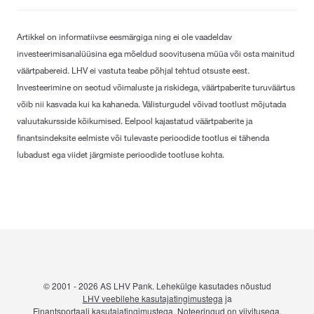
Artikkel on informatiivse eesmärgiga ning ei ole vaadeldav
investeerimisanalüüsina ega mõeldud soovitusena müüa või osta mainitud
väärtpabereid. LHV ei vastuta teabe põhjal tehtud otsuste eest.
Investeerimine on seotud võimaluste ja riskidega, väärtpaberite turuväärtus
võib nii kasvada kui ka kahaneda. Välisturgudel võivad tootlust mõjutada
valuutakursside kõikumised. Eelpool kajastatud väärtpaberite ja
finantsindeksite eelmiste või tulevaste perioodide tootlus ei tähenda
lubadust ega viidet järgmiste perioodide tootluse kohta.
© 2001 -
2026
AS LHV Pank. Lehekülge kasutades nõustud
LHV veebilehe kasutajatingimustega
ja
Finantsportaali kasutajatingimustega
.
Noteeringud on viivitusega
.