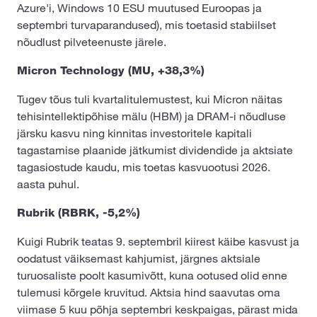
Azure'i, Windows 10 ESU muutused Euroopas ja
septembri turvaparandused), mis toetasid stabiilset
nõudlust pilveteenuste järele.
Micron Technology (MU, +38,3%)
Tugev tõus tuli kvartalitulemustest, kui Micron näitas
tehisintellektipõhise mälu (HBM) ja DRAM-i nõudluse
järsku kasvu ning kinnitas investoritele kapitali
tagastamise plaanide jätkumist dividendide ja aktsiate
tagasiostude kaudu, mis toetas kasvuootusi 2026.
aasta puhul.
Rubrik (RBRK, -5,2%)
Kuigi Rubrik teatas 9. septembril kiirest käibe kasvust ja
oodatust väiksemast kahjumist, järgnes aktsiale
turuosaliste poolt kasumivõtt, kuna ootused olid enne
tulemusi kõrgele kruvitud. Aktsia hind saavutas oma
viimase 5 kuu põhja septembri keskpaigas, pärast mida