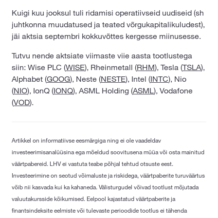
Kuigi kuu jooksul tuli ridamisi operatiivseid uudiseid (sh
juhtkonna muudatused ja teated võrgukapitalikuludest),
jäi aktsia septembri kokkuvõttes kergesse miinusesse.
Tutvu nende aktsiate viimaste viie aasta tootlustega
siin: Wise PLC (
WISE
), Rheinmetall (
RHM
), Tesla (
TSLA
),
Alphabet (
GOOG
), Neste (
NESTE
), Intel (
INTC
), Nio
(
NIO
), IonQ (
IONQ
), ASML Holding (
ASML
), Vodafone
(
VOD
).
Artikkel on informatiivse eesmärgiga ning ei ole vaadeldav
investeerimisanalüüsina ega mõeldud soovitusena müüa või osta mainitud
väärtpabereid. LHV ei vastuta teabe põhjal tehtud otsuste eest.
Investeerimine on seotud võimaluste ja riskidega, väärtpaberite turuväärtus
võib nii kasvada kui ka kahaneda. Välisturgudel võivad tootlust mõjutada
valuutakursside kõikumised. Eelpool kajastatud väärtpaberite ja
finantsindeksite eelmiste või tulevaste perioodide tootlus ei tähenda