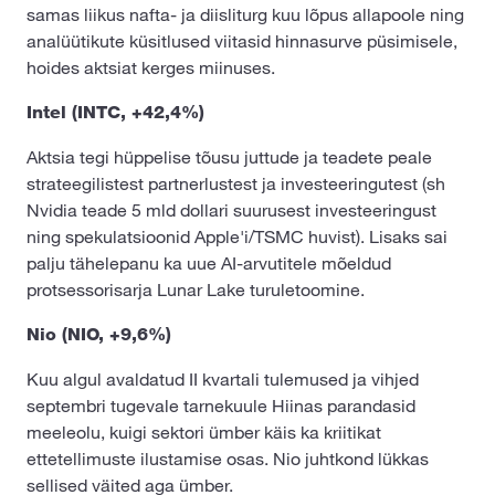
samas liikus nafta- ja diisliturg kuu lõpus allapoole ning
analüütikute küsitlused viitasid hinnasurve püsimisele,
hoides aktsiat kerges miinuses.
Intel (INTC, +42,4%)
Aktsia tegi hüppelise tõusu juttude ja teadete peale
strateegilistest partnerlustest ja investeeringutest (sh
Nvidia teade 5 mld dollari suurusest investeeringust
ning spekulatsioonid Apple'i/TSMC huvist). Lisaks sai
palju tähelepanu ka uue AI-arvutitele mõeldud
protsessorisarja Lunar Lake turuletoomine.
Nio (NIO, +9,6%)
Kuu algul avaldatud II kvartali tulemused ja vihjed
septembri tugevale tarnekuule Hiinas parandasid
meeleolu, kuigi sektori ümber käis ka kriitikat
ettetellimuste ilustamise osas. Nio juhtkond lükkas
sellised väited aga ümber.