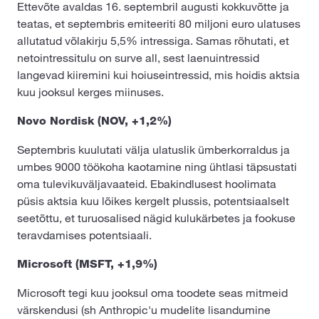
Ettevõte avaldas 16. septembril augusti kokkuvõtte ja
teatas, et septembris emiteeriti 80 miljoni euro ulatuses
allutatud võlakirju 5,5% intressiga. Samas rõhutati, et
netointressitulu on surve all, sest laenuintressid
langevad kiiremini kui hoiuseintressid, mis hoidis aktsia
kuu jooksul kerges miinuses.
Novo Nordisk (NOV, +1,2%)
Septembris kuulutati välja ulatuslik ümberkorraldus ja
umbes 9000 töökoha kaotamine ning ühtlasi täpsustati
oma tulevikuväljavaateid. Ebakindlusest hoolimata
püsis aktsia kuu lõikes kergelt plussis, potentsiaalselt
seetõttu, et turuosalised nägid kulukärbetes ja fookuse
teravdamises potentsiaali.
Microsoft (MSFT, +1,9%)
Microsoft tegi kuu jooksul oma toodete seas mitmeid
värskendusi (sh Anthropic'u mudelite lisandumine