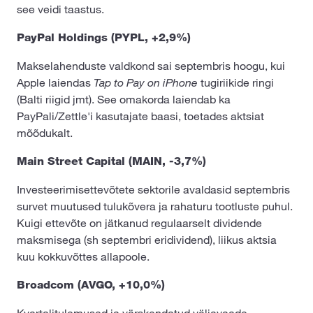
see veidi taastus.
PayPal Holdings (PYPL, +2,9%)
Makselahenduste valdkond sai septembris hoogu, kui
Apple laiendas
Tap to Pay on iPhone
tugi­riikide ringi
(Balti riigid jmt). See omakorda laiendab ka
PayPali/Zettle'i kasutajate baasi, toetades aktsiat
mõõdukalt.
Main Street Capital (MAIN, -3,7%)
Investeerimisettevõtete sektorile avaldasid septembris
survet muutused tulukõvera ja rahaturu tootluste puhul.
Kuigi ettevõte on jätkanud regulaarselt dividende
maksmisega (sh septembri eridividend), liikus aktsia
kuu kokkuvõttes allapoole.
Broadcom (AVGO, +10,0%)