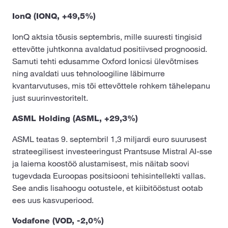
IonQ (IONQ, +49,5%)
IonQ aktsia tõusis septembris, mille suuresti tingisid
ettevõtte juhtkonna avaldatud positiivsed prognoosid.
Samuti tehti edusamme Oxford Ionicsi ülevõtmises
ning avaldati uus tehnoloogiline läbimurre
kvantarvutuses, mis tõi ettevõttele rohkem tähelepanu
just suurinvestoritelt.
ASML Holding (ASML, +29,3%)
ASML teatas 9. septembril 1,3 miljardi euro suurusest
strateegilisest investeeringust Prantsuse Mistral AI-sse
ja laiema koostöö alustamisest, mis näitab soovi
tugevdada Euroopas positsiooni tehisintellekti vallas.
See andis lisahoogu ootustele, et kiibitööstust ootab
ees uus kasvuperiood.
Vodafone (VOD, -2,0%)