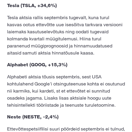
Tesla (TSLA, +34,6%)
Tesla aktsia rallis septembris tugevalt, kuna turul
kasvas ootus ettevõtte uue isesõitva tarkvara versiooni
laiemaks kasutuselevõtuks ning oodati tugevaid
kolmanda kvartali müügitulemusi. Hiina turul
paranenud müügiprognoosid ja hinnamuudatused
aitasid samuti aktsia hinnatõusule kaasa.
Alphabet (GOOG, +15,3%)
Alphabeti aktsia tõusis septembris, sest USA
kohtulahend Google'i otsinguteenuse kohta ei osutunud
nii karmiks, kui kardeti, st et ettevõtet ei sunnitud
osadeks jagama. Lisaks lisas aktsiale hoogu uute
tehisintellekti tööriistade ja teenuste turuletoomine.
Neste (NESTE, -2,4%)
Ettevõttespetsiifilisi suuri pöördeid septembris ei tulnud,