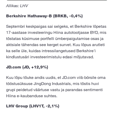
Allikas: LHV
Berkshire Hathaway-B (BRKB, -0,4%)
Septembri keskpaigas sai selgeks, et Berkshire lõpetas
17-aastase investeeringu Hiina autotootjasse BYD, mis
tõstatas küsimuse portfelli ümberpaigutamise osas ja
aktsiale tähendas see kerget survet. Kuu lõpus arutleti
ka selle üle, kuidas intressilangetused Berkshire'i
kindlustusäri investeerimistulu edasi mõjutavad.
JD.com (JD, +12,9%)
Kuu lõpu tõuke andis uudis, et JD.com viib börsile oma
tööstusüksuse JingDong Industrials, mis tõstis huvi
grupi peidetud väärtuse vastu ja parandas sentimenti
Hiina e-kaubanduse suhtes.
LHV Group (LHV1T, -2,1%)