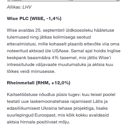
Allikas: LHV
Wise PLC (WISE, -1,4%)
Wise avaldas 25. septembril üldkoosoleku hääletuse
tulemused ning jätkas kolimisega seotud
ettevalmistusi, mille kohaselt plaanib ettevõte viia oma
noteeritud aktsiad üle USAsse. Samal ajal hoidis Inglise
keskpank baasmäära 4% tasemel, mis jättis Wise'i
intressitulude väljavaate muutumatuks ja aktsia kuu
lõikes veidi miinusesse.
Rheinmetall (RHM, +12,0%)
Kaitsetööstuse nõudlus püsis tugev: kuu teisel poolel
teatati uue laskemoonatehase rajamisest Lätis ja
edasiliikumisest Ukraina tehase projektiga, lisaks
suurlepingud Euroopast, mis kõik kokku avaldasid
aktsia hinnale positiivset mõju.