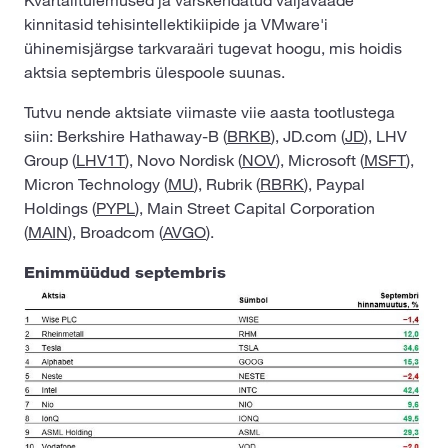
Kvartalitulemused ja värskendatud väljavaade
kinnitasid tehisintellektikiipide ja VMware'i
ühinemisjärgse tarkvaraäri tugevat hoogu, mis hoidis
aktsia septembris ülespoole suunas.
Tutvu nende aktsiate viimaste viie aasta tootlustega
siin: Berkshire Hathaway-B (
BRKB
), JD.com (
JD
), LHV
Group (
LHV1T
), Novo Nordisk (
NOV
), Microsoft (
MSFT
),
Micron Technology (
MU
), Rubrik (
RBRK
), Paypal
Holdings (
PYPL
), Main Street Capital Corporation
(
MAIN
), Broadcom (
AVGO
).
Enimmüüdud septembris