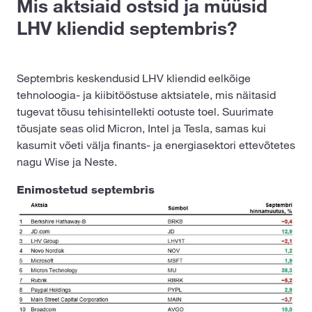
Mis aktsiaid ostsid ja müüsid
LHV kliendid septembris?
Septembris keskendusid LHV kliendid eelkõige
tehnoloogia- ja kiibitööstuse aktsiatele, mis näitasid
tugevat tõusu tehisintellekti ootuste toel. Suurimate
tõusjate seas olid Micron, Intel ja Tesla, samas kui
kasumit võeti välja finants- ja energiasektori ettevõtetes
nagu Wise ja Neste.
Enimostetud septembris