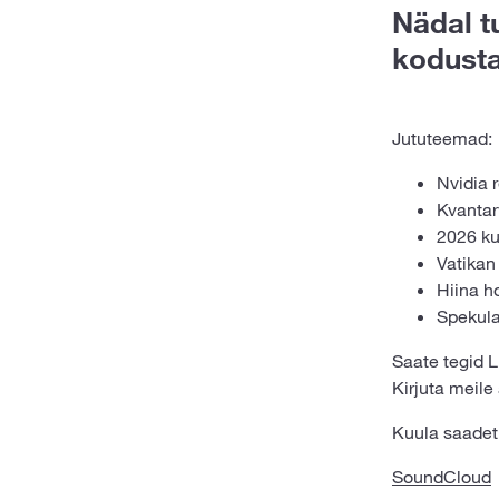
Nädal t
kodust
Jututeemad:
Nvidia r
Kvantar
2026 ku
Vatikan
Hiina ho
Spekula
Saate tegid L
Kirjuta meile
Kuula saadet 
SoundCloud