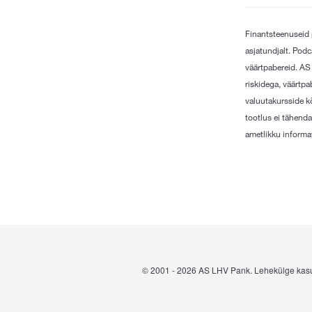
Finantsteenuseid 
asjatundjalt. Pod
väärtpabereid. AS
riskidega, väärtpa
valuutakursside kõ
tootlus ei tähenda
ametlikku informat
© 2001 -
2026
AS LHV Pank. Lehekülge kas