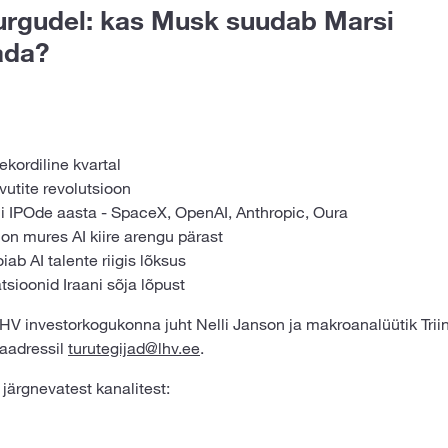
urgudel: kas Musk suudab Marsi
ada?
ekordiline kvartal
vutite revolutsioon
i IPOde aasta - SpaceX, OpenAI, Anthropic, Oura
 on mures AI kiire arengu pärast
iab AI talente riigis lõksus
tsioonid Iraani sõja lõpust
HV investorkogukonna juht Nelli Janson ja makroanalüütik Triin
 aadressil
turutegijad@lhv.ee
.
järgnevatest kanalitest: