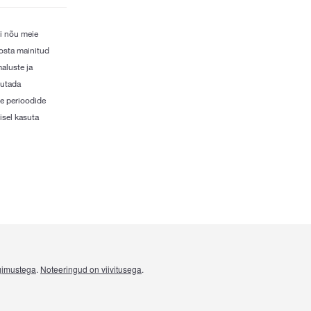
i nõu meie
 osta mainitud
aluste ja
jutada
te perioodide
isel kasuta
ngimustega
.
Noteeringud on viivitusega
.