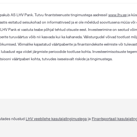
pakub AS LHV Pank. Tutvu finantsteenuste tingimustega aadressil
www.lhv.ee
ja küs
castis esitatud seisukohad on informatiivsed ja ei ole mõeldud soovitusena müüa või
 LHV Pank ei vastuta teabe põhjal tehtud otsuste eest. Investeerimine on seotud võim
berite turuväärtus võib nii kasvada kui ka kahaneda. Välisturgudel võivad tootlust mõ
ikumised. Võimalike kajastatud väärtpaberite ja finantsindeksite eelmiste või tulevas
 lubadust ega viidet järgmiste perioodide tootluse kohta. Investeerimisotsuste tegem
siooni väärtpaberi kohta, tutvudes iseseisvalt riskide ja tingimustega.
utades nõustud
LHV veebilehe kasutajatingimustega
ja
Finantsportaali kasutajati